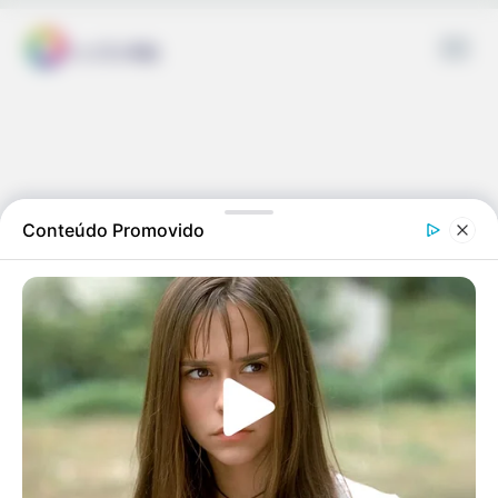
Tocador
de
vídeo