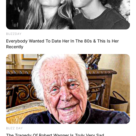
JUICE BAR ADS PUBLICIDADE PROGRAMATICA LTDA
CNPJ:33.238.832/0001-08
SOBRE NÓS
EQUIPE
CONTATO
BLOG
DASHBOARD