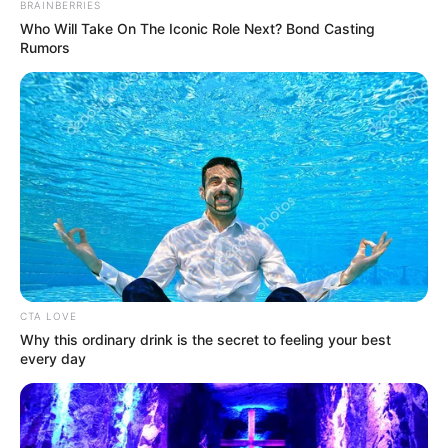
JUICE BAR ADS PUBLICIDADE PROGRAMATICA LTDA
CNPJ:33.238.832/0001-08
SOBRE NÓS
EQUIPE
CONTATO
BLOG
DASHBOARD